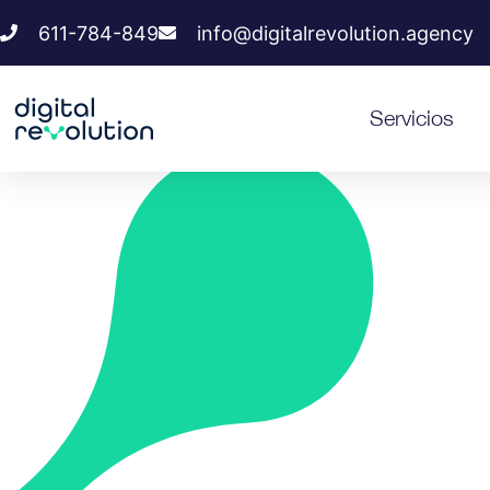
611-784-849
info@digitalrevolution.agency
Servicios